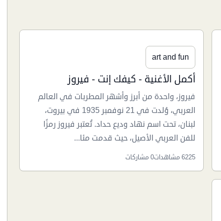
ٱلَّذِي خَلَقَكُم مِّن طِينٍ ثُمَّ قَضَىٰٓ أَجَلًا ۖ وَأَجَلٌ مُّسَمًّى
عِندَهُۥ...
35669 مشاهدات
4 مشاركات
art and fun
أكمل الأغنية - كيفك إنت - فيروز
فيروز، واحدة من أبرز وأشهر المطربات في العالم
العربي، وُلدت في 21 نوفمبر 1935 في بيروت،
لبنان، تحت اسم نهاد وديع حداد. تُعتبر فيروز رمزًا
للفن العربي الأصيل، حيث قدمت مئا...
6225 مشاهدات
0 مشاركات