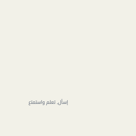
إسأل, تعلم واستمتع