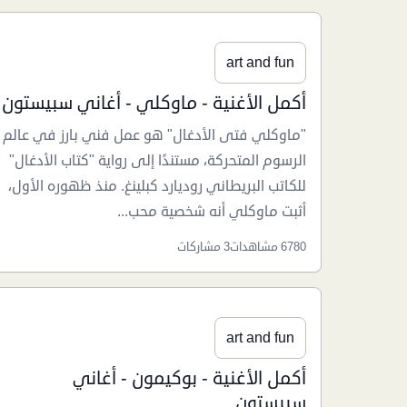
art and fun
أكمل الأغنية - ماوكلي - أغاني سبيستون
"ماوكلي فتى الأدغال" هو عمل فني بارز في عالم
الرسوم المتحركة، مستندًا إلى رواية "كتاب الأدغال"
للكاتب البريطاني روديارد كبلينغ. منذ ظهوره الأول،
أثبت ماوكلي أنه شخصية محب...
6780 مشاهدات
3 مشاركات
art and fun
أكمل الأغنية - بوكيمون - أغاني
سبيستون