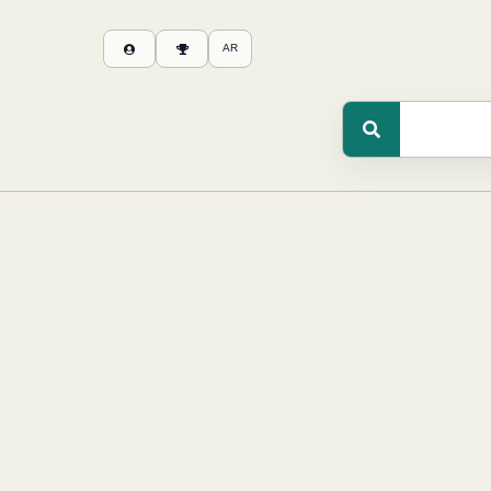
AR
سجل
تسجيل
النقاط
دخول