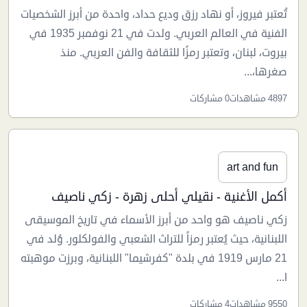
تُعتبر فيروز، أو نهاد رزق وديع حداد، واحدة من أبرز الشخصيات
الفنية في العالم العربي. ولدت في 21 نوفمبر 1935 في
بيروت، لبنان، وتعتبر رمزًا للثقافة والفن العربي. منذ
صغرها،...
4897 مشاهدات
0 مشاركات
art and fun
أكمل الأغنية - نقيلي أحلى زهرة - زكي ناصيف
زكي ناصيف هو واحد من أبرز الأسماء في تاريخ الموسيقى
اللبنانية، حيث يُعتبر رمزاً للتراث الشعبي والفولكلور. وُلد في
21 مارس 1919 في بلدة "كفرشيما" اللبنانية، وبرزت موهبته
ا...
9550 مشاهدات
4 مشاركات