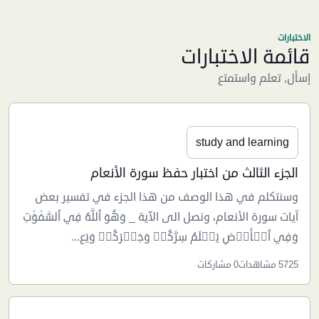
الاختبارات
قائمة الاختبارات
إسأل, تعلم واستمتع
study and learning
الجزء الثالث من اختبار حفظ سورة الأنعام
وسنتكلم في هذا الوصف من هذا الجزء في تفسير بعض
آيات سورة الأنعام، ونصل الى الاّية _ وَهُوَ ٱللَّهُ فِي ٱلسَّمَٰوَٰتِ
وَفِي ٱلۡأَرۡضِ يَعۡلَمُ سِرَّكُمۡ وَجَهۡرَكُمۡ وَيَع...
5725 مشاهدات
0 مشاركات