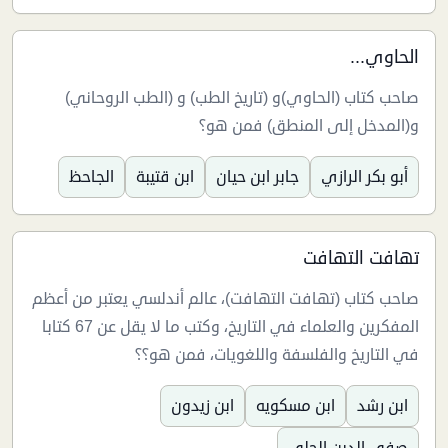
الحاوي...
صاحب كتاب (الحاوي)و (تاريخ الطب) و (الطب الروحاني)
و(المدخل إلى المنطق) فمن هو؟
أبو بكر الرازي
جابر ابن حيان
ابن قتيبة
الجاحظ
تهافت التهافت
صاحب كتاب (تهافت التهافت)، عالم أندلسي يعتبر من أعظم
المفكرين والعلماء في التاريخ، وكتب ما لا يقل عن 67 كتابا
في التاريخ والفلسفة واللغويات، فمن هو؟؟
ابن رشد
ابن مسكويه
ابن زيدون
صفي الدين الحلي