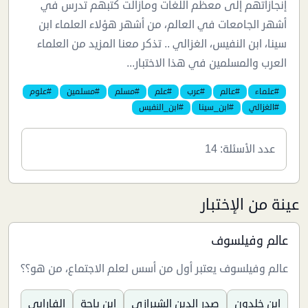
إنجازاتهم إلى معظم اللغات ومازالت كتبهم تدرس في
أشهر الجامعات في العالم، من أشهر هؤلاء العلماء ابن
سينا، ابن النفيس، الغزالي .. تذكر معنا المزيد من العلماء
العرب والمسلمين في هذا الاختبار...
#علماء
#عالم
#عرب
#علم
#مسلم
#مسلمين
#علوم
#الغزالي
#ابن_سينا
#ابن_النفيس
عدد الأسئلة: 14
عينة من الإختبار
عالم وفيلسوف
عالم وفيلسوف يعتبر أول من أسس لعلم الاجتماع، من هو؟؟
ابن خلدون
صدر الدين الشيرازي
ابن باجة
الفارابي